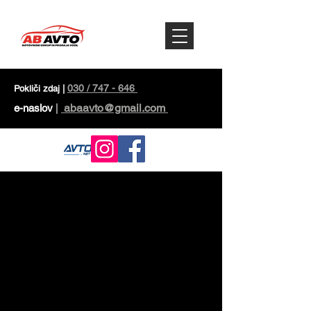
030 / 747 - 646
Pokliči zdaj |
abaavto@gmail.com
e-naslov
|